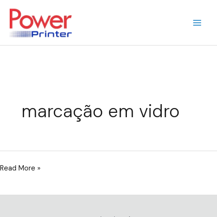
Ir
para
o
conteúdo
marcação em vidro
Soluções
Read More »
em
Codificação
para