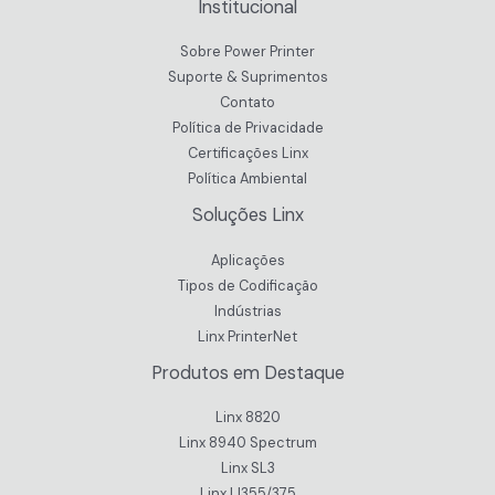
Institucional
Impressão
em
Sobre Power Printer
Vidro
Suporte & Suprimentos
Contato
Política de Privacidade
Certificações Linx
Política Ambiental
Soluções Linx
Aplicações
Tipos de Codificação
Indústrias
Linx PrinterNet
Produtos em Destaque
Linx 8820
Linx 8940 Spectrum
Linx SL3
Linx IJ355/375