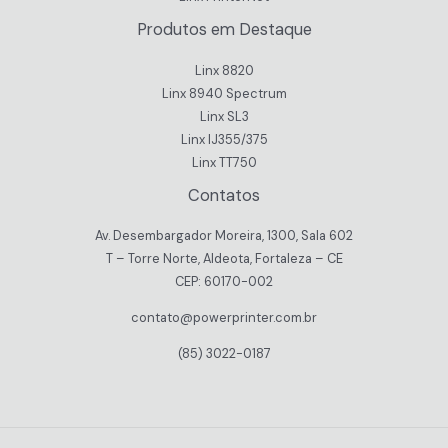
Produtos em Destaque
Linx 8820
Linx 8940 Spectrum
Linx SL3
Linx IJ355/375
Linx TT750
Contatos
Av. Desembargador Moreira, 1300, Sala 602
T – Torre Norte, Aldeota, Fortaleza – CE
CEP: 60170-002
contato@powerprinter.com.br
(85) 3022-0187