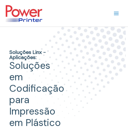
Ir
para
o
conteúdo
Soluções Linx -
Aplicações:
Soluções
em
Codificação
para
Impressão
em Plástico