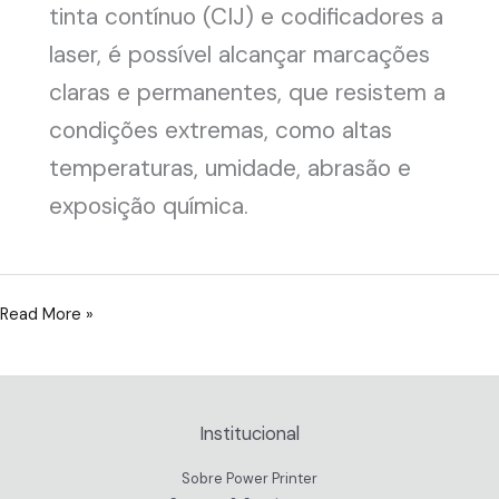
tinta contínuo (CIJ) e codificadores a
laser, é possível alcançar marcações
claras e permanentes, que resistem a
condições extremas, como altas
temperaturas, umidade, abrasão e
exposição química.
Soluções
Read More »
em
Codificação
para
Institucional
Impressão
em
Sobre Power Printer
Papelão